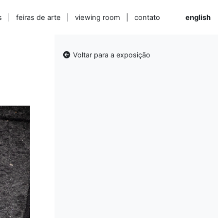
s
|
feiras de arte
|
viewing room
|
contato
english
Voltar para a exposição