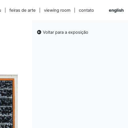
s
|
feiras de arte
|
viewing room
|
contato
english
Voltar para a exposição