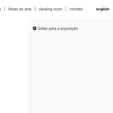
s
|
feiras de arte
|
viewing room
|
contato
english
Voltar para a exposição