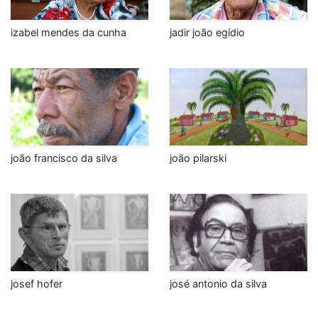
izabel mendes da cunha
jadir joão egídio
joão francisco da silva
joão pilarski
josef hofer
josé antonio da silva