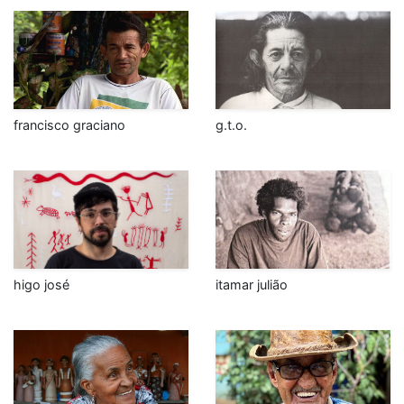
francisco graciano
g.t.o.
higo josé
itamar julião