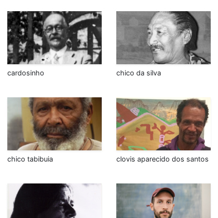
cardosinho
chico da silva
chico tabibuia
clovis aparecido dos santos