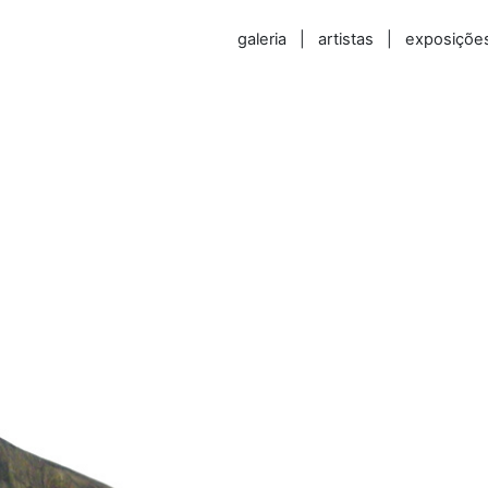
galeria
|
artistas
|
exposiçõe