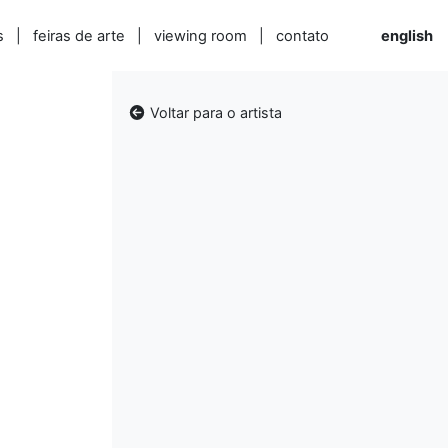
s
|
feiras de arte
|
viewing room
|
contato
english
Voltar para o artista