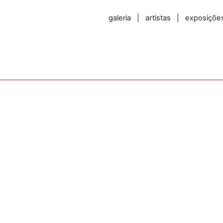
galeria
|
artistas
|
exposiçõe