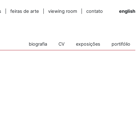
s
|
feiras de arte
|
viewing room
|
contato
english
biografia
CV
exposições
portifólio