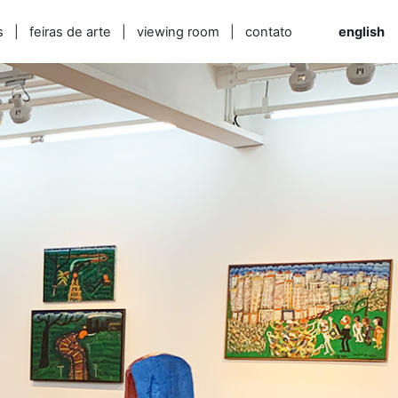
s
|
feiras de arte
|
viewing room
|
contato
english